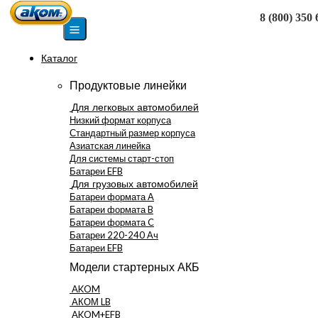
8 (800) 350 
Москва
Каталог
Продуктовые линейки
Для легковых автомобилей
Низкий формат корпуса
Стандартный размер корпуса
Азиатская линейка
Для системы старт-стоп
Батареи EFB
Для грузовых автомобилей
Батареи формата А
Батареи формата B
Батареи формата C
Батареи 220-240 Ач
Батареи EFB
Модели стартерных АКБ
AKOM
АКОМ LB
AKOM+EFB