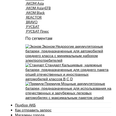
AKOM Asia
АКОМ Asia+EFB
АКОМ Black
REACTOR
BRAVO
РУСБАТ
РУСБАТ Плюс
По сегментам
Эконом
Недорогие аккумуляторные
батареи, предназначенные для автомобилей
среднего класса с минимальным набором
электропотребителей
Стандарт
Кальциевые, надежные
батареи, предназначенные для среднего пакета
опций отечественных и иностранных
автомобилей классов B,C,D
Премиум
Мощные аккумуляторные
батареи, предназначенные для использования на
отечественных и зарубежных легковых
автомобилях с максимальным пакетом опций
Подбор АКБ
Как отправить запрос
Магазины города