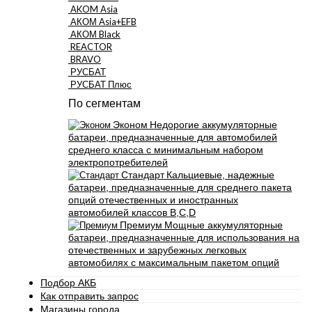
AKOM Asia
АКОМ Asia+EFB
АКОМ Black
REACTOR
BRAVO
РУСБАТ
РУСБАТ Плюс
По сегментам
Эконом
Недорогие аккумуляторные
батареи, предназначенные для автомобилей
среднего класса с минимальным набором
электропотребителей
Стандарт
Кальциевые, надежные
батареи, предназначенные для среднего пакета
опций отечественных и иностранных
автомобилей классов B,C,D
Премиум
Мощные аккумуляторные
батареи, предназначенные для использования на
отечественных и зарубежных легковых
автомобилях с максимальным пакетом опций
Подбор АКБ
Как отправить запрос
Магазины города