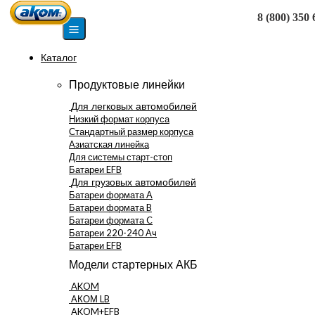
8 (800) 350 
Москва
Каталог
Продуктовые линейки
Для легковых автомобилей
Низкий формат корпуса
Стандартный размер корпуса
Азиатская линейка
Для системы старт-стоп
Батареи EFB
Для грузовых автомобилей
Батареи формата А
Батареи формата B
Батареи формата C
Батареи 220-240 Ач
Батареи EFB
Модели стартерных АКБ
AKOM
АКОМ LB
AKOM+EFB