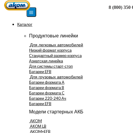
8 (800) 350 
Москва
Каталог
Продуктовые линейки
Для легковых автомобилей
Низкий формат корпуса
Стандартный размер корпуса
Азиатская линейка
Для системы старт-стоп
Батареи EFB
Для грузовых автомобилей
Батареи формата А
Батареи формата B
Батареи формата C
Батареи 220-240 Ач
Батареи EFB
Модели стартерных АКБ
AKOM
АКОМ LB
AKOM+EFB