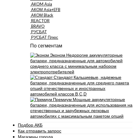
AKOM Asia
АКОМ Asia+EFB
АКОМ Black
REACTOR
BRAVO
РУСБАТ
РУСБАТ Плюс
По сегментам
Эконом
Недорогие аккумуляторные
батареи, предназначенные для автомобилей
среднего класса с минимальным набором
электропотребителей
Стандарт
Кальциевые, надежные
батареи, предназначенные для среднего пакета
опций отечественных и иностранных
автомобилей классов B,C,D
Премиум
Мощные аккумуляторные
батареи, предназначенные для использования на
отечественных и зарубежных легковых
автомобилях с максимальным пакетом опций
Подбор АКБ
Как отправить запрос
Магазины города