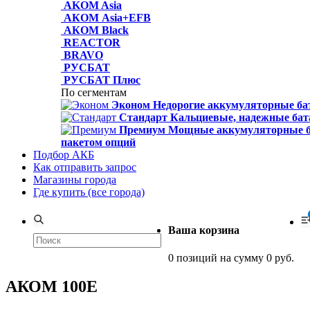
AKOM Asia
АКОМ Asia+EFB
АКОМ Black
REACTOR
BRAVO
РУСБАТ
РУСБАТ Плюс
По сегментам
Эконом
Недорогие аккумуляторные бат
Стандарт
Кальциевые, надежные бата
Премиум
Мощные аккумуляторные ба
пакетом опций
Подбор АКБ
Как отправить запрос
Магазины города
Где купить (все города)
Ваша корзина
0 позиций на сумму 0 руб.
АКОМ 100Е