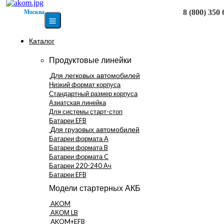
8 (800) 350 
Москва
Каталог
Продуктовые линейки
Для легковых автомобилей
Низкий формат корпуса
Стандартный размер корпуса
Азиатская линейка
Для системы старт-стоп
Батареи EFB
Для грузовых автомобилей
Батареи формата А
Батареи формата B
Батареи формата C
Батареи 220-240 Ач
Батареи EFB
Модели стартерных АКБ
AKOM
АКОМ LB
AKOM+EFB