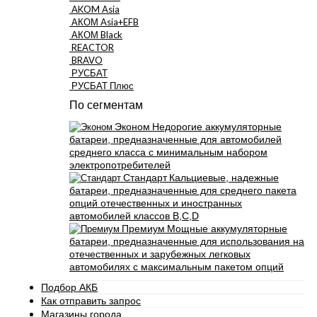
AKOM Asia
АКОМ Asia+EFB
АКОМ Black
REACTOR
BRAVO
РУСБАТ
РУСБАТ Плюс
По сегментам
Эконом
Недорогие аккумуляторные
батареи, предназначенные для автомобилей
среднего класса с минимальным набором
электропотребителей
Стандарт
Кальциевые, надежные
батареи, предназначенные для среднего пакета
опций отечественных и иностранных
автомобилей классов B,C,D
Премиум
Мощные аккумуляторные
батареи, предназначенные для использования на
отечественных и зарубежных легковых
автомобилях с максимальным пакетом опций
Подбор АКБ
Как отправить запрос
Магазины города