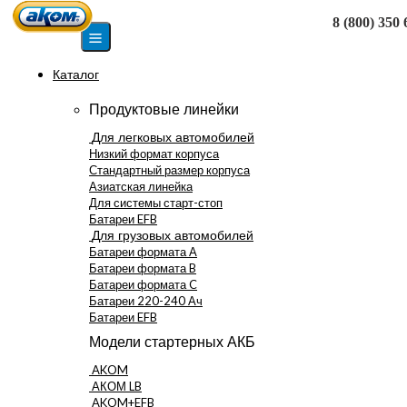
8 (800) 350 
Москва
Каталог
Продуктовые линейки
Для легковых автомобилей
Низкий формат корпуса
Стандартный размер корпуса
Азиатская линейка
Для системы старт-стоп
Батареи EFB
Для грузовых автомобилей
Батареи формата А
Батареи формата B
Батареи формата C
Батареи 220-240 Ач
Батареи EFB
Модели стартерных АКБ
AKOM
АКОМ LB
AKOM+EFB