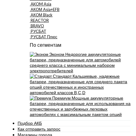
AKOM Asia
АКОМ Asia+EFB
АКОМ Black
REACTOR
BRAVO
РУСБАТ
РУСБАТ Плюс
По сегментам
Эконом
Недорогие аккумуляторные
батареи, предназначенные для автомобилей
среднего класса с минимальным набором
электропотребителей
Стандарт
Кальциевые, надежные
батареи, предназначенные для среднего пакета
опций отечественных и иностранных
автомобилей классов B,C,D
Премиум
Мощные аккумуляторные
батареи, предназначенные для использования на
отечественных и зарубежных легковых
автомобилях с максимальным пакетом опций
Подбор АКБ
Как отправить запрос
Магазины города