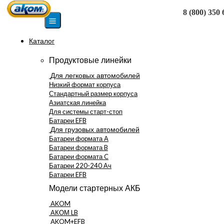
8 (800) 350 
Москва
Каталог
Продуктовые линейки
Для легковых автомобилей
Низкий формат корпуса
Стандартный размер корпуса
Азиатская линейка
Для системы старт-стоп
Батареи EFB
Для грузовых автомобилей
Батареи формата А
Батареи формата B
Батареи формата C
Батареи 220-240 Ач
Батареи EFB
Модели стартерных АКБ
AKOM
АКОМ LB
AKOM+EFB