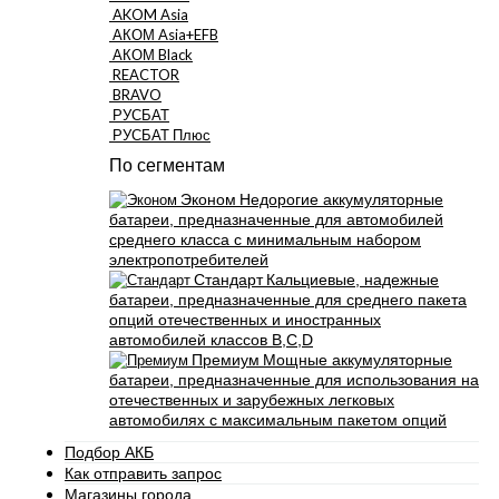
AKOM Asia
АКОМ Asia+EFB
АКОМ Black
REACTOR
BRAVO
РУСБАТ
РУСБАТ Плюс
По сегментам
Эконом
Недорогие аккумуляторные
батареи, предназначенные для автомобилей
среднего класса с минимальным набором
электропотребителей
Стандарт
Кальциевые, надежные
батареи, предназначенные для среднего пакета
опций отечественных и иностранных
автомобилей классов B,C,D
Премиум
Мощные аккумуляторные
батареи, предназначенные для использования на
отечественных и зарубежных легковых
автомобилях с максимальным пакетом опций
Подбор АКБ
Как отправить запрос
Магазины города