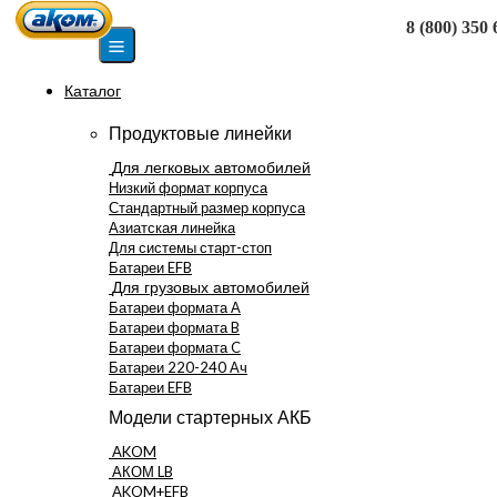
8 (800) 350 
Москва
Каталог
Продуктовые линейки
Для легковых автомобилей
Низкий формат корпуса
Стандартный размер корпуса
Азиатская линейка
Для системы старт-стоп
Батареи EFB
Для грузовых автомобилей
Батареи формата А
Батареи формата B
Батареи формата C
Батареи 220-240 Ач
Батареи EFB
Модели стартерных АКБ
AKOM
АКОМ LB
AKOM+EFB