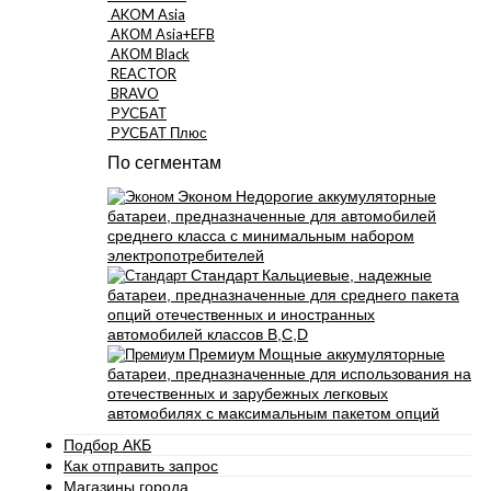
AKOM Asia
АКОМ Asia+EFB
АКОМ Black
REACTOR
BRAVO
РУСБАТ
РУСБАТ Плюс
По сегментам
Эконом
Недорогие аккумуляторные
батареи, предназначенные для автомобилей
среднего класса с минимальным набором
электропотребителей
Стандарт
Кальциевые, надежные
батареи, предназначенные для среднего пакета
опций отечественных и иностранных
автомобилей классов B,C,D
Премиум
Мощные аккумуляторные
батареи, предназначенные для использования на
отечественных и зарубежных легковых
автомобилях с максимальным пакетом опций
Подбор АКБ
Как отправить запрос
Магазины города