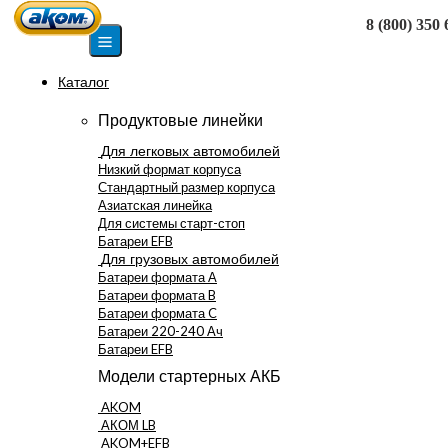
8 (800) 350 
Москва
Каталог
Продуктовые линейки
Для легковых автомобилей
Низкий формат корпуса
Стандартный размер корпуса
Азиатская линейка
Для системы старт-стоп
Батареи EFB
Для грузовых автомобилей
Батареи формата А
Батареи формата B
Батареи формата C
Батареи 220-240 Ач
Батареи EFB
Модели стартерных АКБ
AKOM
АКОМ LB
AKOM+EFB