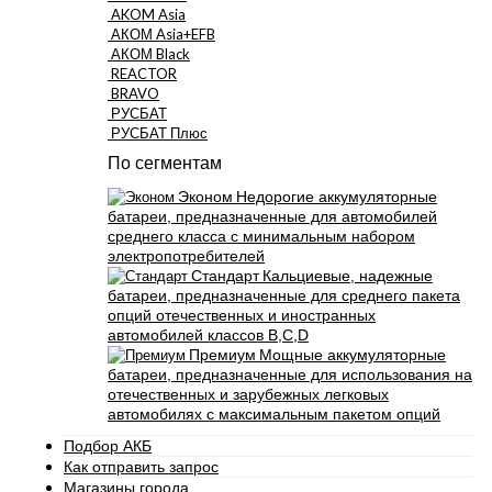
AKOM Asia
АКОМ Asia+EFB
АКОМ Black
REACTOR
BRAVO
РУСБАТ
РУСБАТ Плюс
По сегментам
Эконом
Недорогие аккумуляторные
батареи, предназначенные для автомобилей
среднего класса с минимальным набором
электропотребителей
Стандарт
Кальциевые, надежные
батареи, предназначенные для среднего пакета
опций отечественных и иностранных
автомобилей классов B,C,D
Премиум
Мощные аккумуляторные
батареи, предназначенные для использования на
отечественных и зарубежных легковых
автомобилях с максимальным пакетом опций
Подбор АКБ
Как отправить запрос
Магазины города