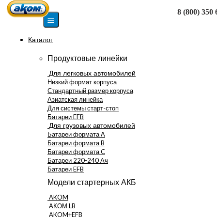
8 (800) 350 
Москва
Каталог
Продуктовые линейки
Для легковых автомобилей
Низкий формат корпуса
Стандартный размер корпуса
Азиатская линейка
Для системы старт-стоп
Батареи EFB
Для грузовых автомобилей
Батареи формата А
Батареи формата B
Батареи формата C
Батареи 220-240 Ач
Батареи EFB
Модели стартерных АКБ
AKOM
АКОМ LB
AKOM+EFB