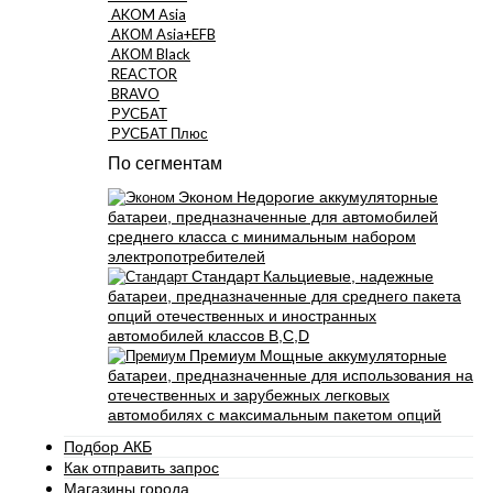
AKOM Asia
АКОМ Asia+EFB
АКОМ Black
REACTOR
BRAVO
РУСБАТ
РУСБАТ Плюс
По сегментам
Эконом
Недорогие аккумуляторные
батареи, предназначенные для автомобилей
среднего класса с минимальным набором
электропотребителей
Стандарт
Кальциевые, надежные
батареи, предназначенные для среднего пакета
опций отечественных и иностранных
автомобилей классов B,C,D
Премиум
Мощные аккумуляторные
батареи, предназначенные для использования на
отечественных и зарубежных легковых
автомобилях с максимальным пакетом опций
Подбор АКБ
Как отправить запрос
Магазины города